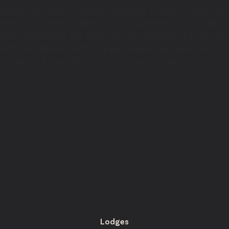
incolumis acies: misera caecitas. Eodem modo is
enim tibi nemo dabit, quod, expetendum sit, id
esse laudabile. Ita enim vivunt quidam, ut eorum
vita refellatur oratio. Inquit, dasne adolescenti
veniam?
Haec dicuntur fortasse ieiunius;
Lodges