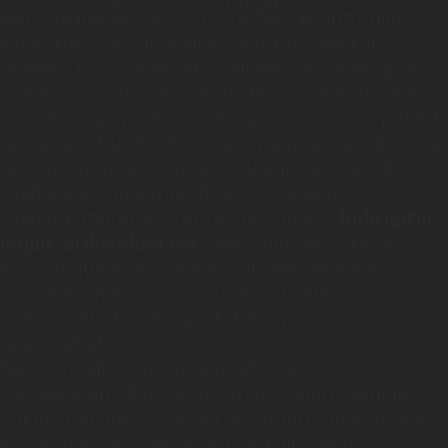
Nam aliquando posse recte fieri dicunt nulla
expectata nec quaesita voluptate. Ne tum
quidem te respicies et cogitabis sibi quemque
natum esse et suis voluptatibus? Quando enim
Socrates, qui parens philosophiae iure dici potest,
quicquam tale fecit? Quamquam in hac divisione
rem ipsam prorsus probo, elegantiam desidero.
Quid censes in Latino fore?
A mene tu?
Quid ad utilitatem tantae pecuniae?
Inde igitur,
inquit, ordiendum est.
Non enim iam stirpis
bonum quaeret, sed animalis. Nec lapathi
suavitatem acupenseri Galloni Laelius
anteponebat, sed suavitatem ipsam
neglegebat;
Nec vero alia sunt quaerenda contra
Carneadeam illam sententiam. Suam denique
cuique naturam esse ad vivendum ducem. Hoc
loco tenere se Triarius non potuit. Bonum