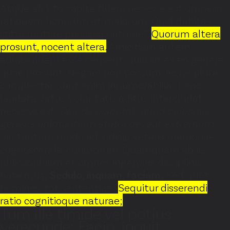
Atque ab isto capite fluere necesse est omnem
rationem bonorum et malorum. Quid dubitas
igitur mutare principia naturae?
Quorum altera
prosunt, nocent altera.
Amicitiam autem
adhibendam esse censent, quia sit ex eo genere,
quae prosunt. Negare non possum. Ac ne plura
complectar-sunt enim innumerabilia-, bene
laudata virtus voluptatis aditus intercludat
necesse est.
Deinde disputat, quod cuiusque
generis animantium statui deceat extremum.
Sin tantum modo ad indicia veteris memoriae
cognoscenda, curiosorum. Quamquam ab iis
philosophiam et omnes ingenuas disciplinas
habemus;
Sedulo, inquam, faciam.
Sed quot
homines, tot sententiae;
Sequitur disserendi
ratio cognitioque naturae;
Tum ille timide vel potius
verecunde: Facio, inquit.