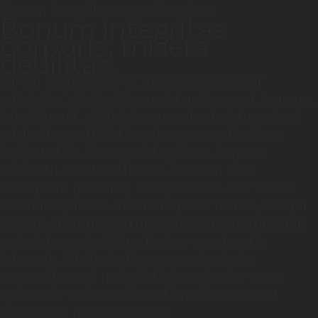
Bonum integritas corporis: misera
Bonum integritas
corporis: misera
debilitas.
Lorem ipsum dolor sit amet, consectetur
adipiscing elit. Facillimum id quidem est, inquam.
Atqui, inquit, si Stoicis concedis ut virtus sola, si
adsit vitam efficiat beatam, concedis etiam
Peripateticis. Tuo vero id quidem, inquam,
arbitratu. Qui ita affectus, beatum esse
numquam probabis; Is es profecto tu. Hoc ne
statuam quidem dicturam pater aiebat, si loqui
posset. Age nunc isti doceant, vel tu potius quis
enim ista melius? Duo Reges: constructio
interrete. Sit ista in Graecorum levitate
perversitas, qui maledictis insectantur eos, a
quibus de veritate dissentiunt. Hoc non est
positum in nostra actione.