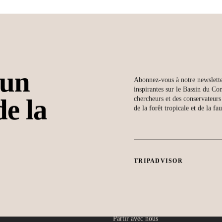
u
n
Abonnez-vous à notre newsletter
inspirantes sur le Bassin du Co
d
e
l
a
chercheurs et des conservateurs
de la forêt tropicale et de la fa
Impact
A propos de nous
Conservation
A propos de
Projet de recherche
Khamba
TRIPADVISOR
10
L'école
Presse
Courez pour la forêt
Demandes
tropicale
d'informations -
Communication et
médias
Partir avec nous