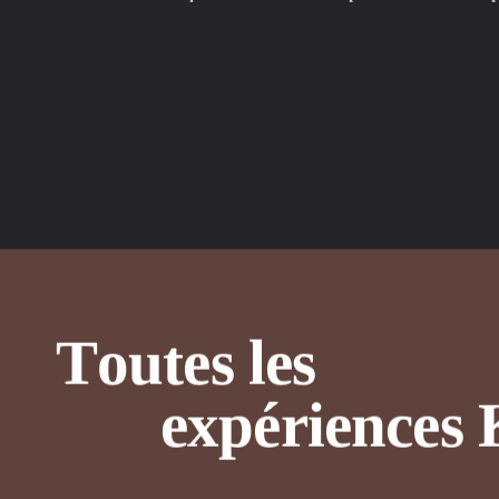
T
o
u
t
e
s
l
e
s
Pistage des
e
x
p
é
r
i
e
n
c
e
s
gorilles
Observez les familles de gorilles des
plaines occidentales qui vivent dans