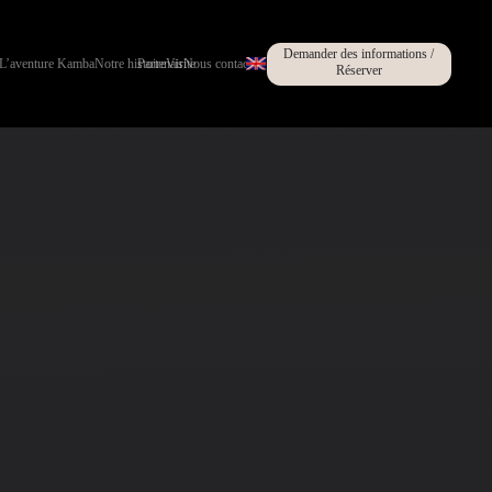
Demander des informations /
L’aventure Kamba
Notre histoire
Partenaires
Visite
Nous contacter
Réserver