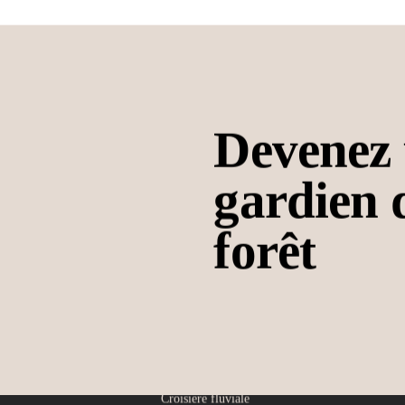
D
e
v
e
n
e
z
g
a
r
d
i
e
n
f
o
r
ê
t
Lodges
Expériences
Voyages
Lodge Ngaga
Pistage des gorilles
Découverte
Lodge Lango
Canopy Walk
d’Odzala (7 nuits)
Lodge Mboko
Marche sur le baï
Odzala Odyssée (
Kayak
nuits)
Marche nocturne
Odzala Immersion
Marche en forêt
(11 nuits)
Visite de villages
Croisière fluviale