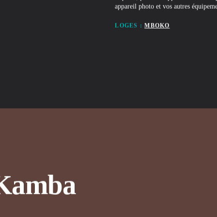
appareil photo et vos autres équipeme
LOGES :
MBOKO
K
a
m
b
a
C
Canopy Walk
Découvrez une nouvelle facette de